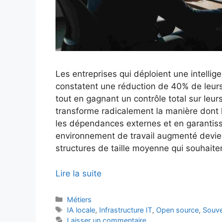
Les entreprises qui déploient une intellige
constatent une réduction de 40% de leurs
tout en gagnant un contrôle total sur leu
transforme radicalement la manière dont l
les dépendances externes et en garantiss
environnement de travail augmenté devien
structures de taille moyenne qui souhaiten
Lire la suite
Catégories
Métiers
Étiquettes
IA locale
,
Infrastructure IT
,
Open source
,
Souve
Laisser un commentaire