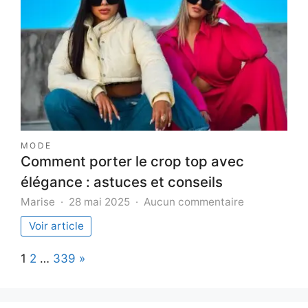
les
conseils
essentiels
MODE
Comment porter le crop top avec
élégance : astuces et conseils
sur
Marise
28 mai 2025
Aucun commentaire
Comment
Voir article
porter
le
Page:
Next
1
2
…
339
»
crop
top
avec
élégance