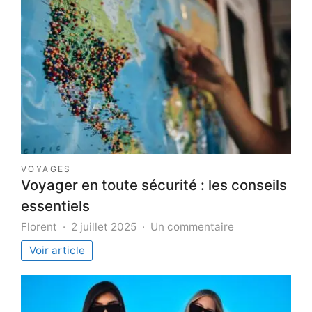
VOYAGES
Voyager en toute sécurité : les conseils
essentiels
sur
Florent
2 juillet 2025
Un commentaire
Voyager
Voir article
en
toute
sécurité
: