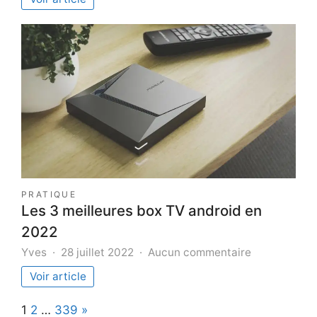
sont
les
5
plombier
d’Ajaccio
qui
accepte
les
projets
les
plus
atypique
?
PRATIQUE
Les 3 meilleures box TV android en
2022
sur
Yves
28 juillet 2022
Aucun commentaire
Les
Voir article
3
meilleures
Page:
Next
1
2
…
339
»
box