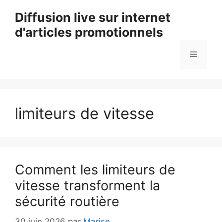
Aller
Diffusion live sur internet
au
d'articles promotionnels
contenu
Menu
limiteurs de vitesse
Comment les limiteurs de
vitesse transforment la
sécurité routière
30 juin 2026
par
Marise