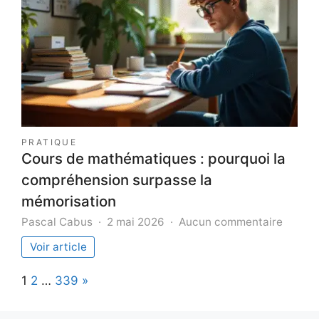
le
visage
PRATIQUE
Cours de mathématiques : pourquoi la
compréhension surpasse la
mémorisation
sur
Pascal Cabus
2 mai 2026
Aucun commentaire
Cours
Voir article
de
mathé
Page:
Next
1
2
…
339
»
:
pourqu
la