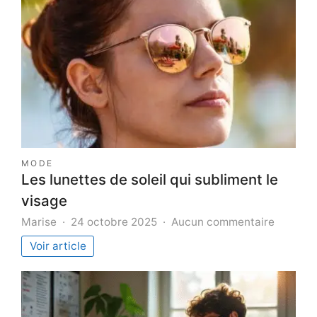
MODE
Les lunettes de soleil qui subliment le
visage
sur
Marise
24 octobre 2025
Aucun commentaire
Les
Voir article
lunettes
de
soleil
qui
sublime