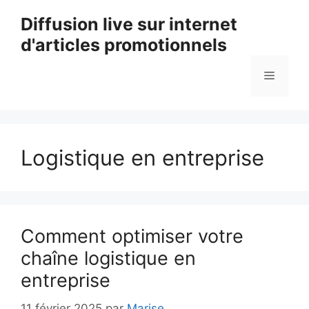
Aller
Diffusion live sur internet
au
d'articles promotionnels
contenu
Menu
Logistique en entreprise
Comment optimiser votre
chaîne logistique en
entreprise
11 février 2025
par
Marise