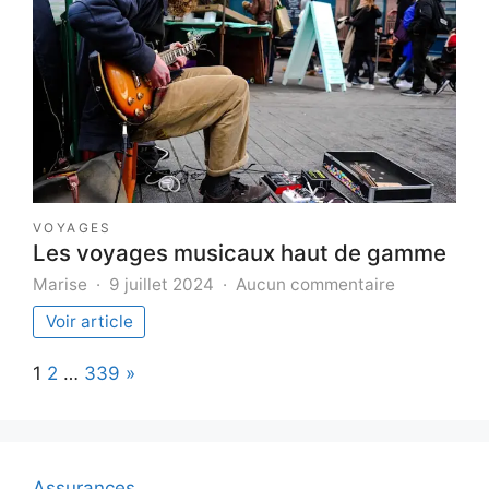
à
partir
de
vos
liens
de
parrainage?
VOYAGES
Les voyages musicaux haut de gamme
sur
Marise
9 juillet 2024
Aucun commentaire
Les
Voir article
voyages
musicaux
Page:
Next
1
2
…
339
»
haut
de
gamme
Assurances