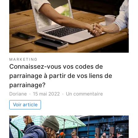
MARKETING
Connaissez-vous vos codes de
parrainage à partir de vos liens de
parrainage?
sur
Doriane
15 mai 2022
Un commentaire
Connaissez-
Voir article
vous
vos
codes
de
parrainage