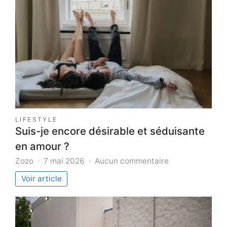
LIFESTYLE
Suis-je encore désirable et séduisante
en amour ?
sur
Zozo
7 mai 2026
Aucun commentaire
Suis-
Voir article
je
encore
désirable
et