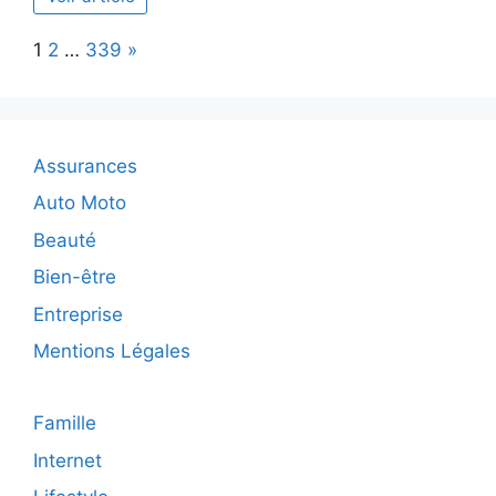
trouver
les
Page:
Next
1
2
…
339
»
plus
beaux
cerisiers
en
fleurs
Assurances
?
Auto Moto
Beauté
Bien-être
Entreprise
Mentions Légales
Famille
Internet