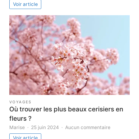
Avoca
Voir article
immob
:
le
parte
de
confi
des
invest
VOYAGES
Où trouver les plus beaux cerisiers en
fleurs ?
sur
Marise
25 juin 2024
Aucun commentaire
Où
Voir article