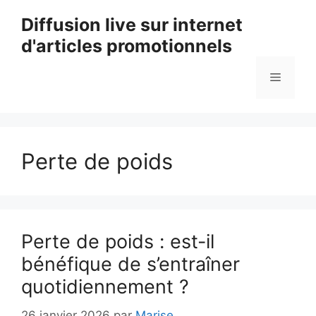
Aller
Diffusion live sur internet
au
d'articles promotionnels
contenu
Menu
Perte de poids
Perte de poids : est-il
bénéfique de s’entraîner
quotidiennement ?
26 janvier 2026
par
Marise