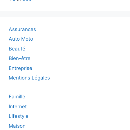
5
plombier
d’Ajaccio
qui
accepte
Assurances
les
projets
Auto Moto
les
Beauté
plus
atypique
Bien-être
?
Entreprise
Mentions Légales
Famille
Internet
Lifestyle
Maison