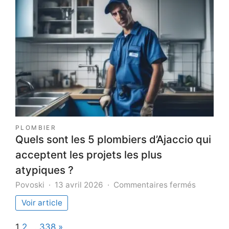
qui
ruinent
l’impact
d’une
conférenc
PLOMBIER
Quels sont les 5 plombiers d’Ajaccio qui
acceptent les projets les plus
atypiques ?
sur
Povoski
13 avril 2026
Commentaires fermés
Quels
Voir article
sont
les
Page:
Next
1
2
…
338
»