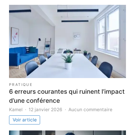
PRATIQUE
6 erreurs courantes qui ruinent l’impact
d’une conférence
sur
Kamel
12 janvier 2026
Aucun commentaire
6
Voir article
erreurs
courantes