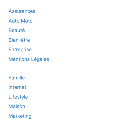
appel
à
Assurances
un
prestatai
Auto Moto
audiovis
Beauté
pour
votre
Bien-être
prochain
Entreprise
événeme
Mentions Légales
Famille
Internet
Lifestyle
Maison
Marketing