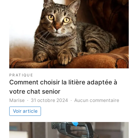
PRATIQUE
Comment choisir la litière adaptée à
votre chat senior
sur
Marise
31 octobre 2024
Aucun commentaire
Commen
Voir article
choisir
la
litière
adaptée