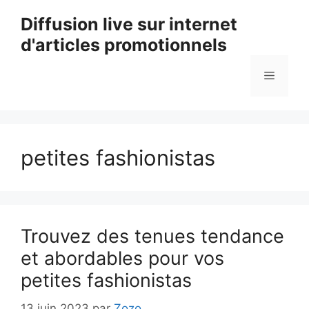
Aller
Diffusion live sur internet
au
d'articles promotionnels
contenu
Menu
petites fashionistas
Trouvez des tenues tendance
et abordables pour vos
petites fashionistas
13 juin 2023
par
Zozo