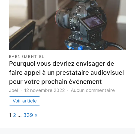
à
votre
chat
senior
EVENEMENTIEL
Pourquoi vous devriez envisager de
faire appel à un prestataire audiovisuel
pour votre prochain événement
sur
Joel
12 novembre 2022
Aucun commentaire
Pourquoi
Voir article
vous
devriez
Page:
Next
1
2
…
339
»
envisage
de
faire