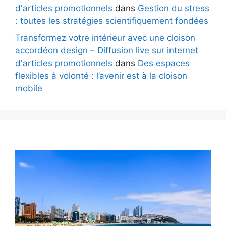
d'articles promotionnels
dans
Gestion du stress
: toutes les stratégies scientifiquement fondées
Transformez votre intérieur avec une cloison
accordéon design – Diffusion live sur internet
d'articles promotionnels
dans
Des espaces
flexibles à volonté : l’avenir est à la cloison
mobile