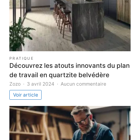
PRATIQUE
Découvrez les atouts innovants du plan
de travail en quartzite belvédère
sur
Zozo
3 avril 2024
Aucun commentaire
Découvrez
Voir article
les
atouts
innovants
du
plan
de
travail