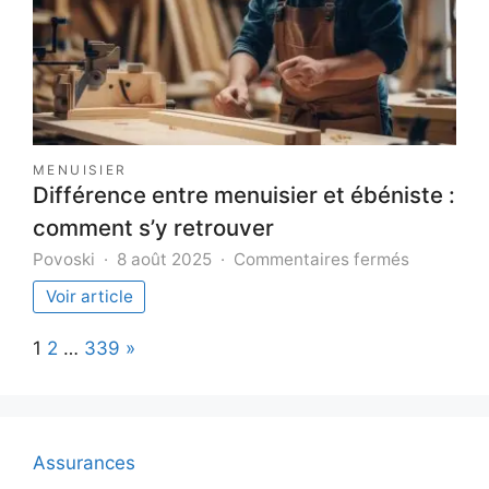
en
quartzite
belvédère
MENUISIER
Différence entre menuisier et ébéniste :
comment s’y retrouver
sur
Povoski
8 août 2025
Commentaires fermés
Différenc
Voir article
entre
menuisier
Page:
Next
1
2
…
339
»
et
ébéniste
:
comment
s’y
Assurances
retrouver