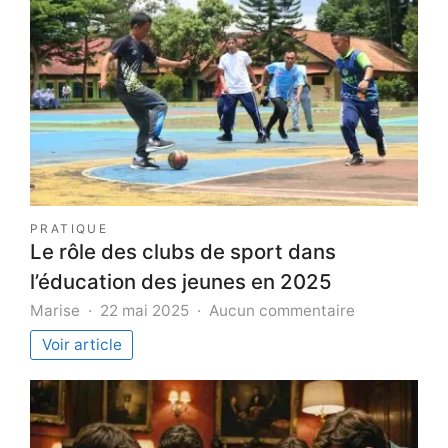
PRATIQUE
Le rôle des clubs de sport dans
l’éducation des jeunes en 2025
sur
Marise
22 mai 2025
Aucun commentaire
Le
Voir article
rôle
des
clubs
de
sport