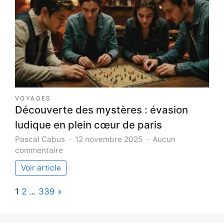
dans
l’éducation
des
jeunes
en
2025
VOYAGES
Découverte des mystères : évasion
ludique en plein cœur de paris
Pascal Cabus
12 novembre 2025
Aucun
sur
commentaire
Découverte
Voir article
des
mystères
Page:
Next
1
2
…
339
»
:
évasion
ludique