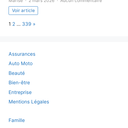
sur
Marise
2 mars 2026
Aucun commentaire
Smartphone
Voir article
comme
GPS
Page:
Next
1
2
…
339
»
:
Astuce
pratique
ou
piège
Assurances
à
éviter
Auto Moto
?
Beauté
Bien-être
Entreprise
Mentions Légales
Famille