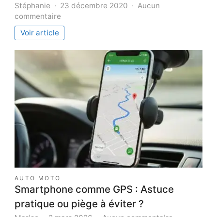
Stéphanie
23 décembre 2020
Aucun
sur
commentaire
5
Voir article
endroits
insolites
à
visiter
pour
un
voyage
exceptionnel
au
Japon
AUTO MOTO
Smartphone comme GPS : Astuce
pratique ou piège à éviter ?