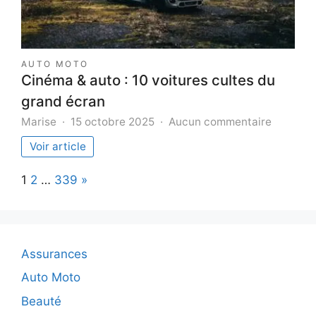
AUTO MOTO
Cinéma & auto : 10 voitures cultes du
grand écran
sur
Marise
15 octobre 2025
Aucun commentaire
Cinéma
Voir article
&
auto
Page:
Next
1
2
…
339
»
:
10
voitures
cultes
du
Assurances
grand
écran
Auto Moto
Beauté