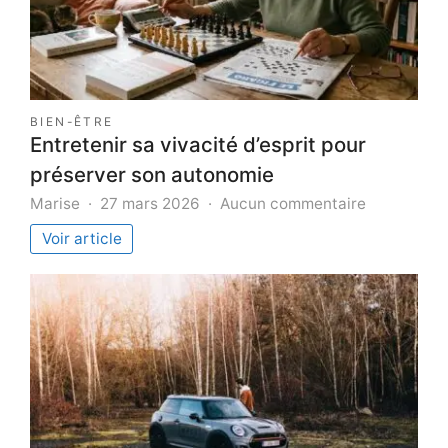
BIEN-ÊTRE
Entretenir sa vivacité d’esprit pour
préserver son autonomie
sur
Marise
27 mars 2026
Aucun commentaire
Entretenir
Voir article
sa
vivacité
d’esprit
pour
préserver
son
autonomie