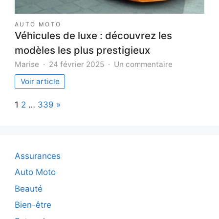
AUTO MOTO
Véhicules de luxe : découvrez les
modèles les plus prestigieux
sur
Marise
24 février 2025
Un commentaire
Véhicules
Voir article
de
luxe
Page:
Next
1
2
…
339
»
:
découvrez
les
modèles
les
Assurances
plus
prestigieux
Auto Moto
Beauté
Bien-être