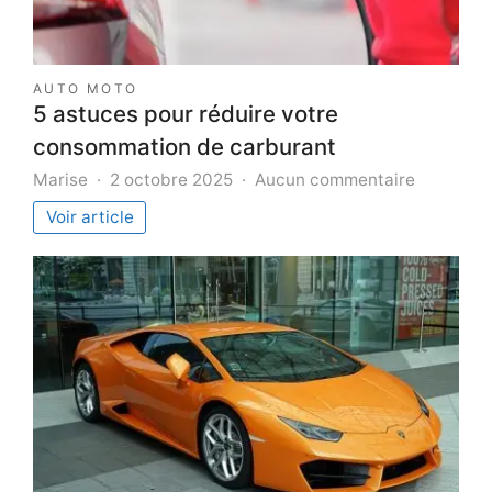
AUTO MOTO
5 astuces pour réduire votre
consommation de carburant
sur
Marise
2 octobre 2025
Aucun commentaire
5
Voir article
astuces
pour
réduire
votre
consomm
de
carburan