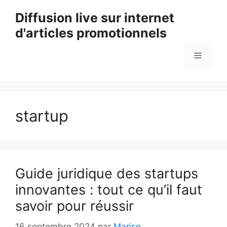
Aller
Diffusion live sur internet
au
d'articles promotionnels
contenu
Menu
startup
Guide juridique des startups
innovantes : tout ce qu’il faut
savoir pour réussir
16 septembre 2024
par
Marise