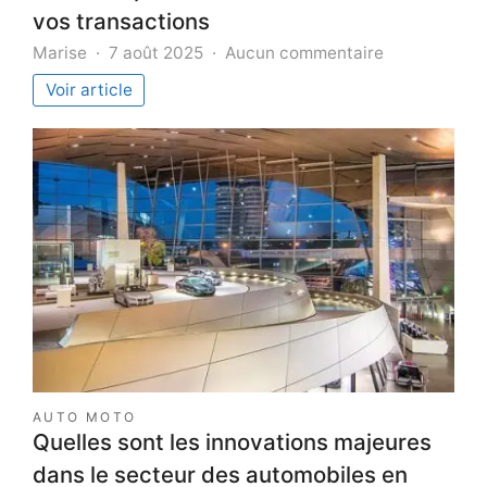
vos transactions
sur
Marise
7 août 2025
Aucun commentaire
Le
Voir article
certificat
de
non-
gage
:
un
élément
essentiel
pour
assurer
la
sécurité
de
vos
AUTO MOTO
transactions
Quelles sont les innovations majeures
dans le secteur des automobiles en