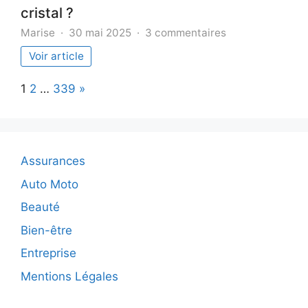
cristal ?
sur
Marise
30 mai 2025
3 commentaires
Quelles
Voir article
sont
les
Page:
Next
1
2
…
339
»
innovations
majeures
dans
le
secteur
Assurances
des
automobiles
Auto Moto
en
Beauté
cristal
?
Bien-être
Entreprise
Mentions Légales