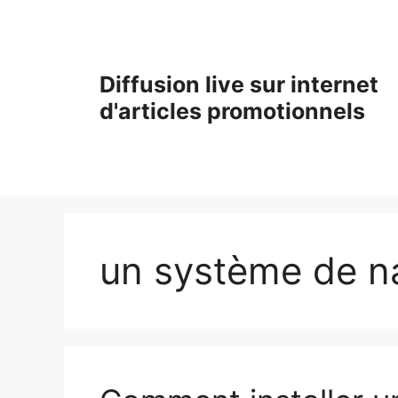
Aller
au
contenu
Diffusion live sur internet
d'articles promotionnels
un système de n