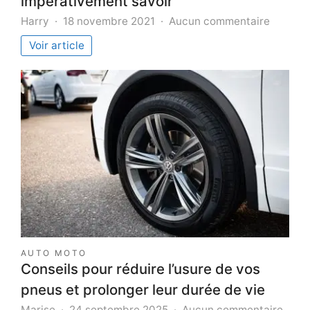
impérativement savoir
sur
Harry
18 novembre 2021
Aucun commentaire
Tampon
Voir article
dateur
:
ce
que
vous
devez
impérat
savoir
AUTO MOTO
Conseils pour réduire l’usure de vos
pneus et prolonger leur durée de vie
sur
Marise
24 septembre 2025
Aucun commentaire