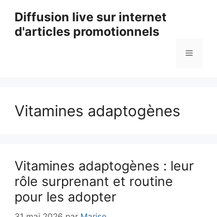
Aller
Diffusion live sur internet
au
d'articles promotionnels
contenu
Menu
Vitamines adaptogènes
Vitamines adaptogènes : leur
rôle surprenant et routine
pour les adopter
31 mai 2026
par
Marise