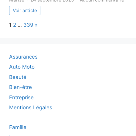
Conse
Voir article
pour
rédui
Page:
Next
1
2
…
339
»
l’usu
de
vos
pneu
et
Assurances
prolo
leur
Auto Moto
duré
Beauté
de
vie
Bien-être
Entreprise
Mentions Légales
Famille