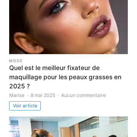
MODE
Quel est le meilleur fixateur de
maquillage pour les peaux grasses en
2025 ?
sur
Marise
8 mai 2025
Aucun commentaire
Quel
Voir article
est
le
meilleur
fixateur
de