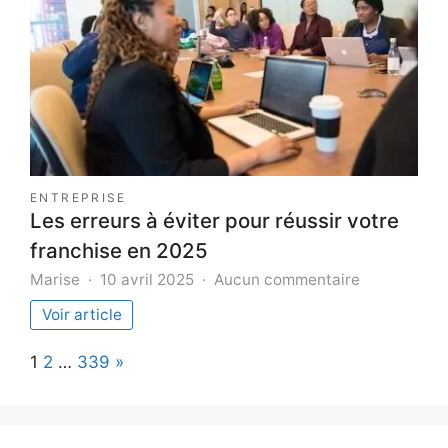
maquillage
pour
les
peaux
grasses
en
2025
?
ENTREPRISE
Les erreurs à éviter pour réussir votre
franchise en 2025
sur
Marise
10 avril 2025
Aucun commentaire
Les
Voir article
erreurs
à
Page:
Next
1
2
…
339
»
éviter
pour
réussir
votre