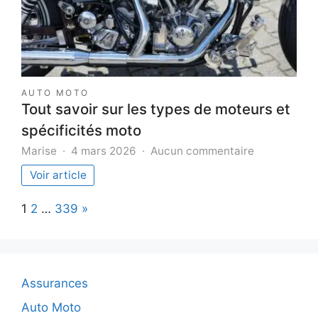
recommandations
AUTO MOTO
Tout savoir sur les types de moteurs et
spécificités moto
sur
Marise
4 mars 2026
Aucun commentaire
Tout
Voir article
savoir
sur
Page:
Next
1
2
…
339
»
les
types
de
moteurs
et
Assurances
spécificités
moto
Auto Moto