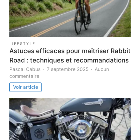
LIFESTYLE
Astuces efficaces pour maîtriser Rabbit
Road : techniques et recommandations
Pascal Cabus
7 septembre 2025
Aucun
sur
commentaire
Astuces
Voir article
efficaces
pour
maîtriser
Rabbit
Road
:
techniques
et