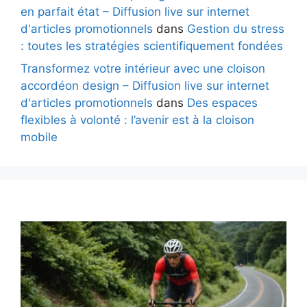
en parfait état – Diffusion live sur internet
d'articles promotionnels
dans
Gestion du stress
: toutes les stratégies scientifiquement fondées
Transformez votre intérieur avec une cloison
accordéon design – Diffusion live sur internet
d'articles promotionnels
dans
Des espaces
flexibles à volonté : l’avenir est à la cloison
mobile