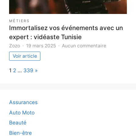
MÉTIERS
Immortalisez vos événements avec un
expert : vidéaste Tunisie
sur
Zozo
19 mars 2025
Aucun commentaire
Immortalisez
Voir article
vos
événements
Page:
Next
1
2
…
339
»
avec
un
expert
:
vidéaste
Assurances
Tunisie
Auto Moto
Beauté
Bien-être