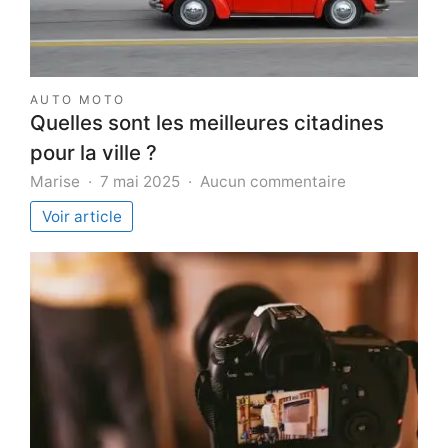
AUTO MOTO
Quelles sont les meilleures citadines
pour la ville ?
sur
Marise
7 mai 2025
Aucun commentaire
Quelles
Voir article
sont
les
meilleures
citadines
pour
la
ville
?