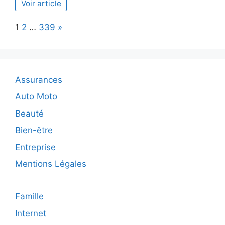
Voir article
efficaces
pour
Page:
Next
1
2
…
339
»
maîtriser
Rabbit
Road
:
techniques
Assurances
et
recommandations
Auto Moto
Beauté
Bien-être
Entreprise
Mentions Légales
Famille
Internet