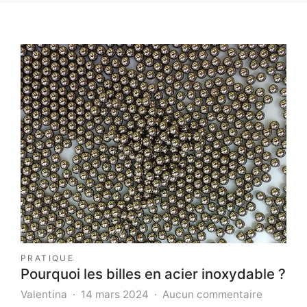
PRATIQUE
Pourquoi les billes en acier inoxydable ?
sur
Valentina
14 mars 2024
Aucun commentaire