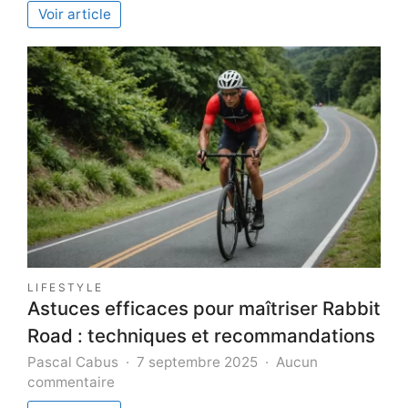
Pourquoi
Voir article
les
billes
en
acier
inoxydab
LIFESTYLE
Astuces efficaces pour maîtriser Rabbit
Road : techniques et recommandations
Pascal Cabus
7 septembre 2025
Aucun
sur
commentaire
Astuces