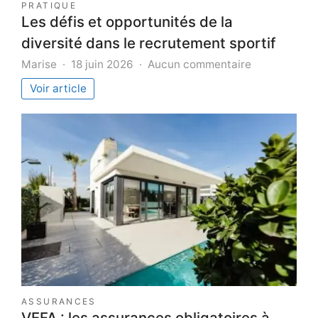
PRATIQUE
Les défis et opportunités de la
diversité dans le recrutement sportif
sur
Marise
18 juin 2026
Aucun commentaire
Les
Voir article
défis
et
opportunités
de
la
diversité
dans
le
recrutement
sportif
ASSURANCES
VEFA : les assurances obligatoires à