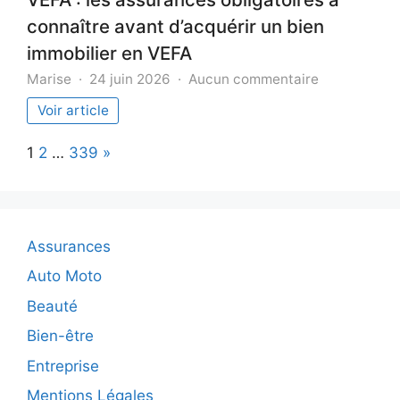
connaître avant d’acquérir un bien
immobilier en VEFA
sur
Marise
24 juin 2026
Aucun commentaire
VEFA
Voir article
:
les
Page:
Next
1
2
…
339
»
assurances
obligatoires
à
connaître
avant
Assurances
d’acquérir
un
Auto Moto
bien
Beauté
immobilier
en
Bien-être
VEFA
Entreprise
Mentions Légales