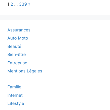
Page:
Next
1
2
…
339
»
un
mariage
parfaite
réussi
Assurances
Auto Moto
Beauté
Bien-être
Entreprise
Mentions Légales
Famille
Internet
Lifestyle