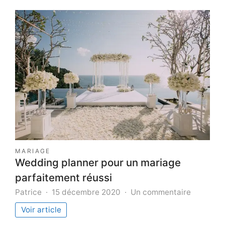
défauts
les
plus
fréquents
détectés
lors
d’un
contrôle
technique
MARIAGE
Wedding planner pour un mariage
parfaitement réussi
sur
Patrice
15 décembre 2020
Un commentaire
Wedding
Voir article
planner
pour