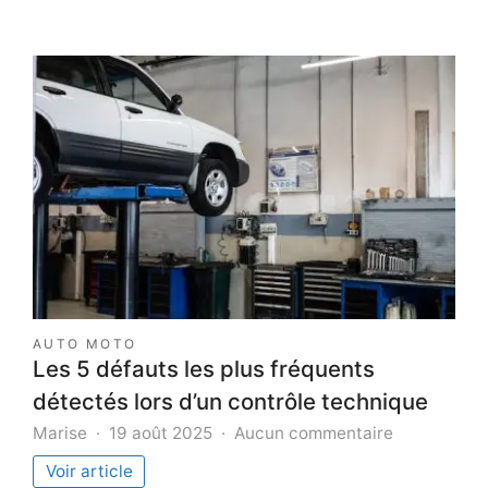
AUTO MOTO
Les 5 défauts les plus fréquents
détectés lors d’un contrôle technique
sur
Marise
19 août 2025
Aucun commentaire
Les
Voir article
5