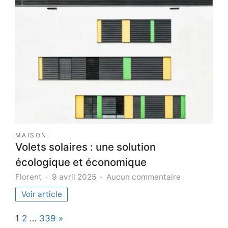
une
campagn
publicitai
réussie
:
stratégie
et
astuces
MAISON
Volets solaires : une solution
écologique et économique
sur
Florent
9 avril 2025
Aucun commentaire
Volets
Voir article
solaires
:
Page:
Next
1
2
…
339
»
une