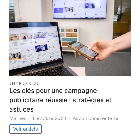
ENTREPRISE
Les clés pour une campagne
publicitaire réussie : stratégies et
astuces
sur
Marise
8 octobre 2024
Aucun commentaire
Les
Voir article
clés
pour