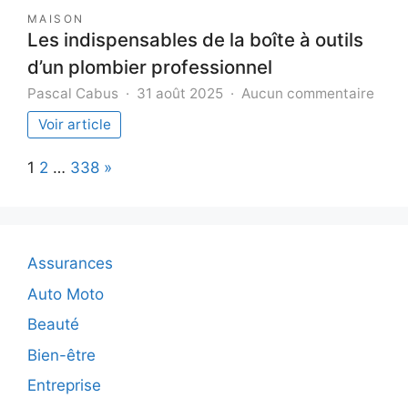
MAISON
Les indispensables de la boîte à outils
d’un plombier professionnel
sur
Pascal Cabus
31 août 2025
Aucun commentaire
Les
Voir article
indi
de
Page:
Next
1
2
…
338
»
la
boîte
à
outil
d’un
Assurances
plom
prof
Auto Moto
Beauté
Bien-être
Entreprise