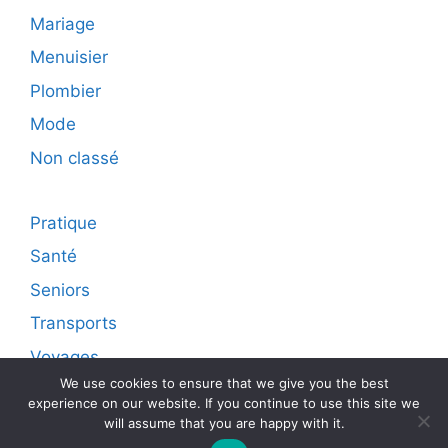
Mariage
Menuisier
Plombier
Mode
Non classé
Pratique
Santé
Seniors
Transports
Voyages
We use cookies to ensure that we give you the best
experience on our website. If you continue to use this site we
will assume that you are happy with it.
© 2026 Diffusion live sur internet d'articles