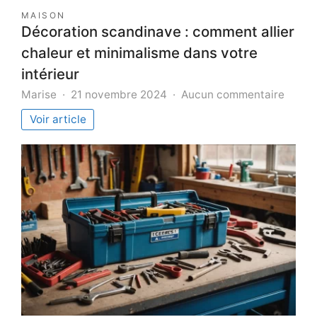
MAISON
Décoration scandinave : comment allier
chaleur et minimalisme dans votre
intérieur
sur
Marise
21 novembre 2024
Aucun commentaire
Décor
Voir article
scand
:
comm
allier
chale
et
minim
dans
votre
intéri