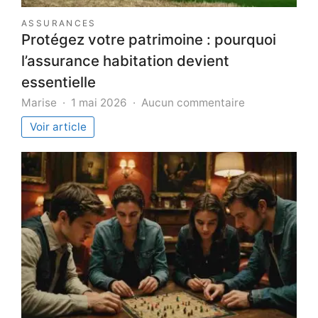
ASSURANCES
Protégez votre patrimoine : pourquoi
l’assurance habitation devient
essentielle
sur
Marise
1 mai 2026
Aucun commentaire
Protégez
Voir article
votre
patrimoine
:
pourquoi
l’assurance
habitation
devient
essentielle