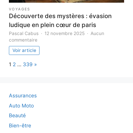
VOYAGES
Découverte des mystères : évasion
ludique en plein cœur de paris
Pascal Cabus
12 novembre 2025
Aucun
sur
commentaire
Découverte
Voir article
des
mystères
Page:
Next
1
2
…
339
»
:
évasion
ludique
en
plein
Assurances
cœur
de
Auto Moto
paris
Beauté
Bien-être