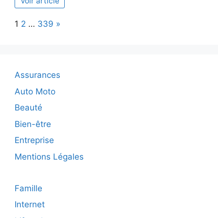
Voir article
choisir
le
Page:
Next
1
2
…
339
»
coach
sportif
idéal
selon
vos
Assurances
besoins
Auto Moto
Beauté
Bien-être
Entreprise
Mentions Légales
Famille
Internet