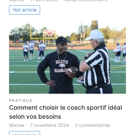
Nouveaux
Voir article
outils
pour
estimer
la
valeur
immobilière
en
2025
PRATIQUE
Comment choisir le coach sportif idéal
selon vos besoins
sur
Marise
7 novembre 2024
2 commentaires
Comment