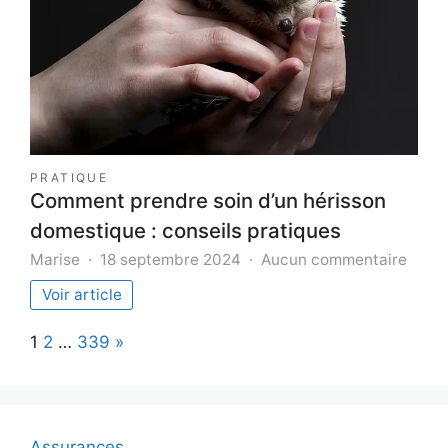
que
faire?
PRATIQUE
Comment prendre soin d’un hérisson
domestique : conseils pratiques
sur
Marise
18 septembre 2024
Aucun commentaire
Comm
Voir article
prend
soin
Page:
Next
1
2
…
339
»
d’un
héris
dome
:
conse
Assurances