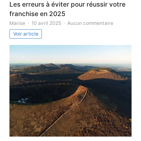
Les erreurs à éviter pour réussir votre
franchise en 2025
sur
Marise
10 avril 2025
Aucun commentaire
Les
Voir article
erreurs
à
éviter
pour
réussir
votre
franchise
en
2025