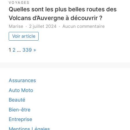
VOYAGES
Quelles sont les plus belles routes des
Volcans d’Auvergne à découvrir ?
sur
Marise
2 juillet 2024
Aucun commentaire
Quelles
Voir article
sont
les
Page:
Next
1
2
…
339
»
plus
belles
routes
des
Volcans
Assurances
d’Auvergne
à
Auto Moto
découvrir
Beauté
?
Bien-être
Entreprise
Mentions Légales