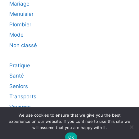
Mariage
Menuisier
Plombier
Mode
Non classé
Pratique
Santé
Seniors
Transports
Voyages
We use cookies to ensure that we give you the best
experience on our website. If you continue to use this site we
will assume that you are happy with it.
© 2026 Diffusion live sur internet d'articles
promotionnels
• Construit avec
GeneratePress
Ok