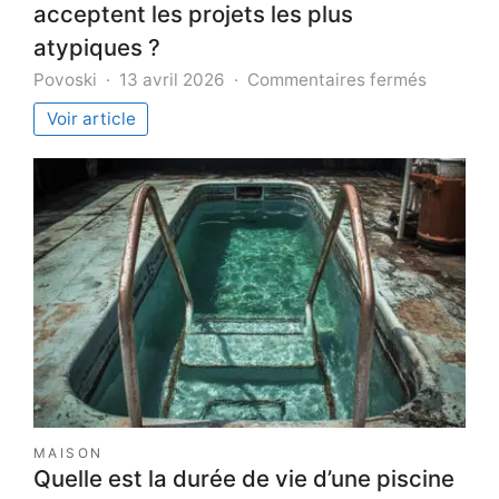
acceptent les projets les plus
atypiques ?
sur
Povoski
13 avril 2026
Commentaires fermés
Quels
Voir article
sont
les
5
plombier
d’Ajaccio
qui
accepte
les
projets
les
plus
atypique
?
MAISON
Quelle est la durée de vie d’une piscine