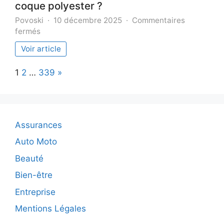
coque polyester ?
Povoski
10 décembre 2025
Commentaires
sur
fermés
Quelle
Voir article
est
la
Page:
Next
1
2
…
339
»
durée
de
vie
d’une
piscine
Assurances
coque
polyester
Auto Moto
?
Beauté
Bien-être
Entreprise
Mentions Légales