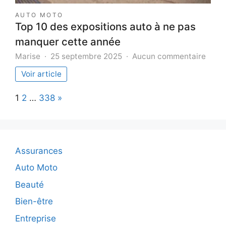
AUTO MOTO
Top 10 des expositions auto à ne pas
manquer cette année
sur
Marise
25 septembre 2025
Aucun commentaire
Top
Voir article
10
des
Page:
Next
1
2
…
338
»
expos
auto
à
ne
pas
Assurances
manq
cette
Auto Moto
anné
Beauté
Bien-être
Entreprise