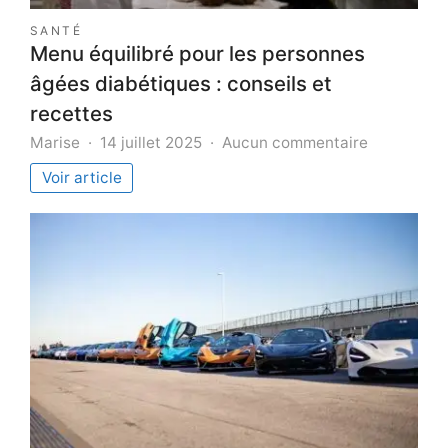
SANTÉ
Menu équilibré pour les personnes
âgées diabétiques : conseils et
recettes
sur
Marise
14 juillet 2025
Aucun commentaire
Menu
Voir article
équilibré
pour
les
personnes
âgées
diabétique
:
conseils
et
recettes