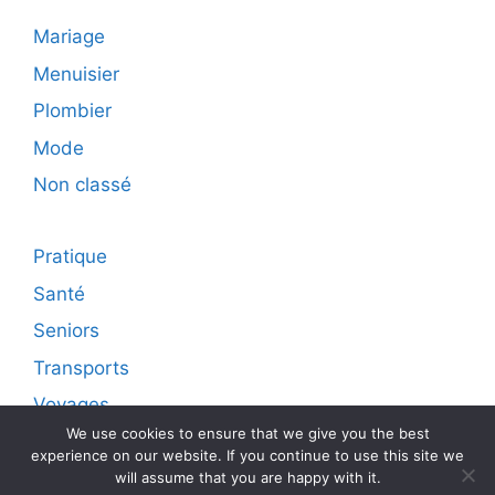
Mariage
Menuisier
Plombier
Mode
Non classé
Pratique
Santé
Seniors
Transports
Voyages
We use cookies to ensure that we give you the best
experience on our website. If you continue to use this site we
will assume that you are happy with it.
© 2026 Diffusion live sur internet d'articles