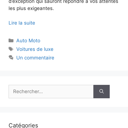
d’exception qui sauront répondre à vos attentes
les plus exigeantes.
Lire la suite
Catégories
Auto Moto
Étiquettes
Voitures de luxe
Un commentaire
Rechercher :
Catégories