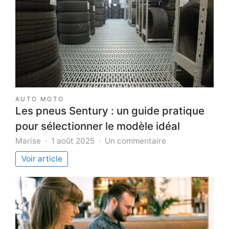
AUTO MOTO
Les pneus Sentury : un guide pratique
pour sélectionner le modèle idéal
sur
Marise
1 août 2025
Un commentaire
Les
Voir article
pneus
Sentury
:
un
guide
pratique