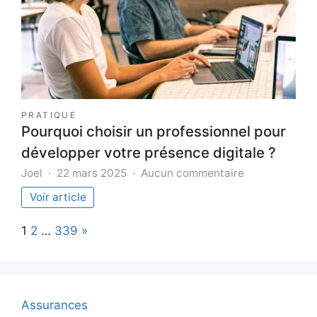
pour
sélectionner
le
modèle
idéal
PRATIQUE
Pourquoi choisir un professionnel pour
développer votre présence digitale ?
sur
Joel
22 mars 2025
Aucun commentaire
Pourquoi
Voir article
choisir
un
Page:
Next
1
2
…
339
»
professionnel
pour
développer
votre
présence
Assurances
digitale