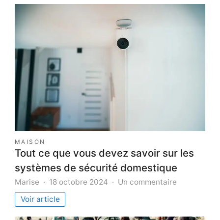
MAISON
Tout ce que vous devez savoir sur les
systèmes de sécurité domestique
sur
Marise
18 octobre 2024
Un commentaire
Tout
Voir article
ce
que