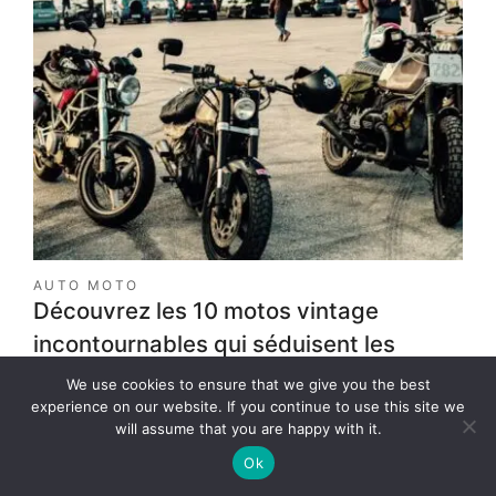
vous
devez
savoir
sur
les
systèmes
de
sécurité
domestique
AUTO MOTO
Découvrez les 10 motos vintage
incontournables qui séduisent les
passionnés
We use cookies to ensure that we give you the best
sur
experience on our website. If you continue to use this site we
Marise
9 mars 2026
Aucun commentaire
will assume that you are happy with it.
Découvrez
Voir article
les
Ok
10