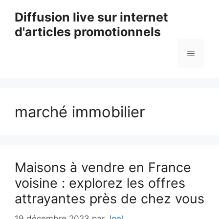
Aller
Diffusion live sur internet
au
d'articles promotionnels
contenu
Menu
marché immobilier
Maisons à vendre en France
voisine : explorez les offres
attrayantes près de chez vous
19 décembre 2023
par
Joel