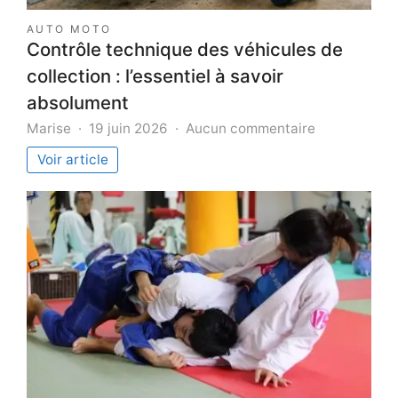
AUTO MOTO
Contrôle technique des véhicules de
collection : l’essentiel à savoir
absolument
sur
Marise
19 juin 2026
Aucun commentaire
Contrôle
Voir article
technique
des
véhicules
de
collection
:
l’essentiel
à
savoir
absolument