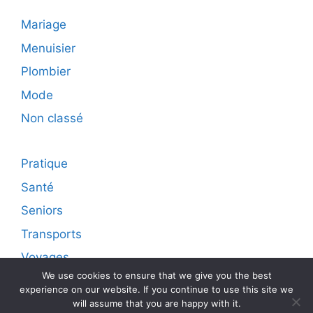
Mariage
Menuisier
Plombier
Mode
Non classé
Pratique
Santé
Seniors
Transports
Voyages
We use cookies to ensure that we give you the best
experience on our website. If you continue to use this site we
will assume that you are happy with it.
© 2026 Diffusion live sur internet d'articles