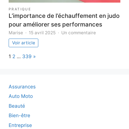
PRATIQUE
L’importance de l’échauffement en judo
pour améliorer ses performances
sur
Marise
15 avril 2025
Un commentaire
L’importance
Voir article
de
l’échauffement
Page:
Next
1
2
…
339
»
en
judo
pour
améliorer
ses
Assurances
performances
Auto Moto
Beauté
Bien-être
Entreprise