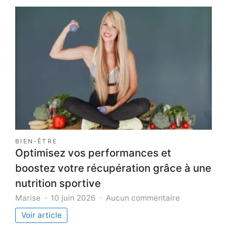
souscr
une
assur
auto
tempo
BIEN-ÊTRE
Optimisez vos performances et
boostez votre récupération grâce à une
nutrition sportive
sur
Marise
10 juin 2026
Aucun commentaire
Optimisez
Voir article
vos