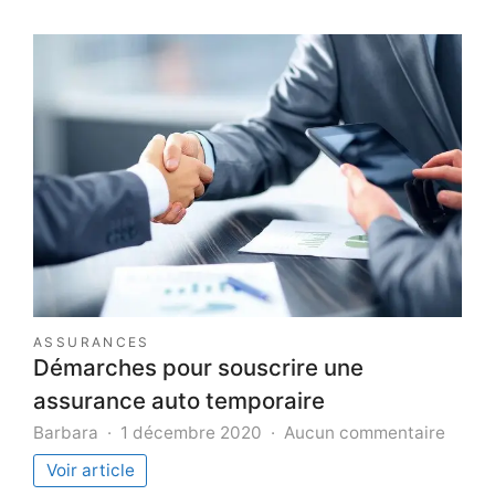
ASSURANCES
Démarches pour souscrire une
assurance auto temporaire
sur
Barbara
1 décembre 2020
Aucun commentaire
Déma
Voir article
pour