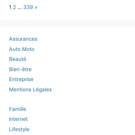
performanc
Page:
Next
1
2
…
339
»
et
boostez
votre
récupération
grâce
Assurances
à
une
Auto Moto
nutrition
Beauté
sportive
Bien-être
Entreprise
Mentions Légales
Famille
Internet
Lifestyle