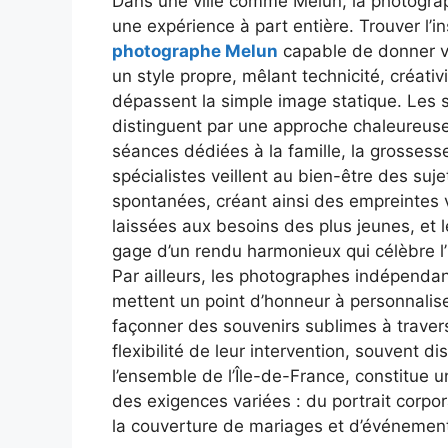
Dans une ville comme Melun, la photograph
une expérience à part entière. Trouver l’i
photographe Melun
capable de donner v
un style propre, mêlant technicité, créativit
dépassent la simple image statique. Les 
distinguent par une approche chaleureuse 
séances dédiées à la famille, la grossess
spécialistes veillent au bien-être des suj
spontanées, créant ainsi des empreintes v
laissées aux besoins des plus jeunes, et
gage d’un rendu harmonieux qui célèbre l’
Par ailleurs, les photographes indépendan
mettent un point d’honneur à personnalise
façonner des souvenirs sublimes à traver
flexibilité de leur intervention, souvent d
l’ensemble de l’Île-de-France, constitue
des exigences variées : du portrait corpor
la couverture de mariages et d’événemen