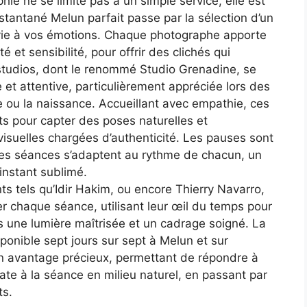
ie ne se limite pas à un simple service, elle est
nstantané Melun parfait passe par la sélection d’un
ie à vos émotions. Chaque photographe apporte
é et sensibilité, pour offrir des clichés qui
studios, dont le renommé Studio Grenadine, se
et attentive, particulièrement appréciée lors des
e ou la naissance. Accueillant avec empathie, ces
ets pour capter des poses naturelles et
isuelles chargées d’authenticité. Les pauses sont
 les séances s’adaptent au rythme de chacun, un
instant sublimé.
ts tels qu’Idir Hakim, ou encore Thierry Navarro,
r chaque séance, utilisant leur œil du temps pour
s une lumière maîtrisée et un cadrage soigné. La
isponible sept jours sur sept à Melun et sur
 un avantage précieux, permettant de répondre à
ate à la séance en milieu naturel, en passant par
ts.