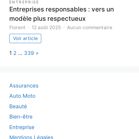
ENTREPRISE
Entreprises responsables : vers un
modèle plus respectueux
sur
Florent
12 août 2025
Aucun commentaire
Entreprises
Voir article
responsabl
:
Page:
Next
1
2
…
339
»
vers
un
modèle
plus
respectueu
Assurances
Auto Moto
Beauté
Bien-être
Entreprise
Mentions Légales