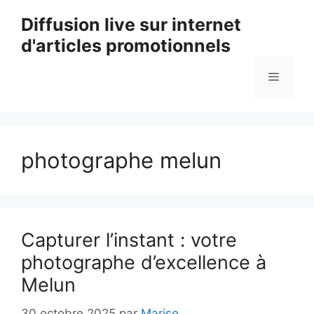
Aller
Diffusion live sur internet
au
d'articles promotionnels
contenu
Menu
photographe melun
Capturer l’instant : votre
photographe d’excellence à
Melun
30 octobre 2025
par
Marise