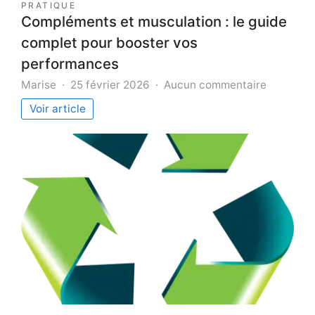
PRATIQUE
Compléments et musculation : le guide
complet pour booster vos
performances
sur
Marise
25 février 2026
Aucun commentaire
Complém
Voir article
et
musculat
:
le
guide
complet
pour
booster
vos
performa