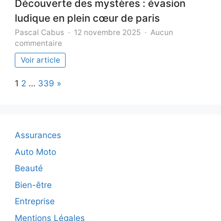
Découverte des mystères : évasion
ludique en plein cœur de paris
Pascal Cabus
12 novembre 2025
Aucun
sur
commentaire
Découverte
Voir article
des
mystères
Page:
Next
1
2
…
339
»
:
évasion
ludique
en
plein
Assurances
cœur
de
Auto Moto
paris
Beauté
Bien-être
Entreprise
Mentions Légales