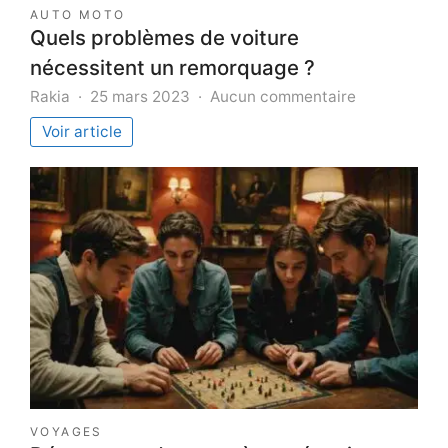
AUTO MOTO
Quels problèmes de voiture
nécessitent un remorquage ?
sur
Rakia
25 mars 2023
Aucun commentaire
Quels
Voir article
problèmes
de
voiture
nécessitent
un
remorquage
?
VOYAGES