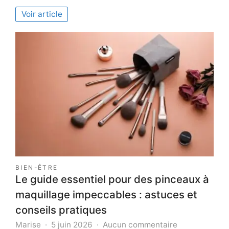
Avantage
Voir article
de
l’external
BPO
Madagasc
BIEN-ÊTRE
Le guide essentiel pour des pinceaux à
maquillage impeccables : astuces et
conseils pratiques
sur
Marise
5 juin 2026
Aucun commentaire