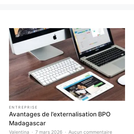
ENTREPRISE
Avantages de l’externalisation BPO
Madagascar
sur
Valentina
7 mars 2026
Aucun commentaire