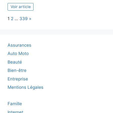
Le
Voir article
guide
essentiel
Page:
Next
1
2
…
339
»
pour
des
pinceaux
à
maquillage
Assurances
impeccables
:
Auto Moto
astuces
Beauté
et
conseils
Bien-être
pratiques
Entreprise
Mentions Légales
Famille
Internet