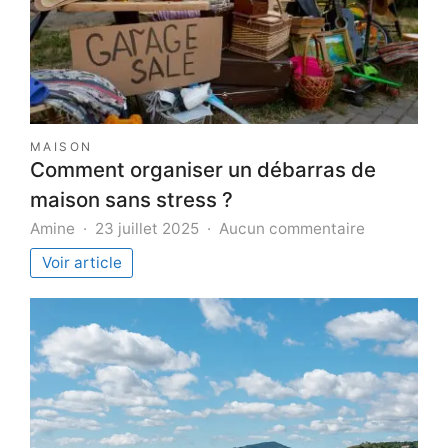
MAISON
Comment organiser un débarras de
maison sans stress ?
sur
Amine
23 juillet 2025
Aucun commentaire
Comment
Voir article
organiser
un
débarras
de
maison
sans
stress
?