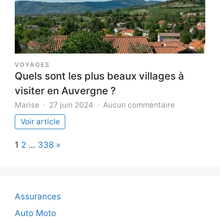
VOYAGES
Quels sont les plus beaux villages à
visiter en Auvergne ?
sur
Marise
27 juin 2024
Aucun commentaire
Quels
Voir article
sont
les
Page:
Next
1
2
…
338
»
plus
beaux
villages
à
visiter
Assurances
en
Auvergne
Auto Moto