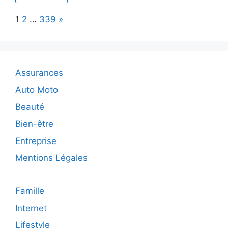
la
Page:
Next
1
2
…
339
»
configuratio
idéale
du
Box
Centaurus
Assurances
M200
selon
Auto Moto
ses
Beauté
besoins
?
Bien-être
Entreprise
Mentions Légales
Famille
Internet
Lifestyle