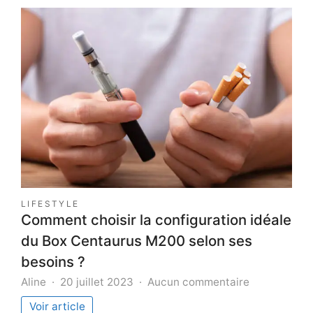
refr
:
c’est
quoi
?
LIFESTYLE
Comment choisir la configuration idéale
du Box Centaurus M200 selon ses
besoins ?
sur
Aline
20 juillet 2023
Aucun commentaire
Comment
Voir article
choisir