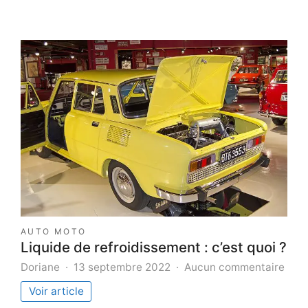
AUTO MOTO
Liquide de refroidissement : c’est quoi ?
sur
Doriane
13 septembre 2022
Aucun commentaire
Liqu
Voir article
de