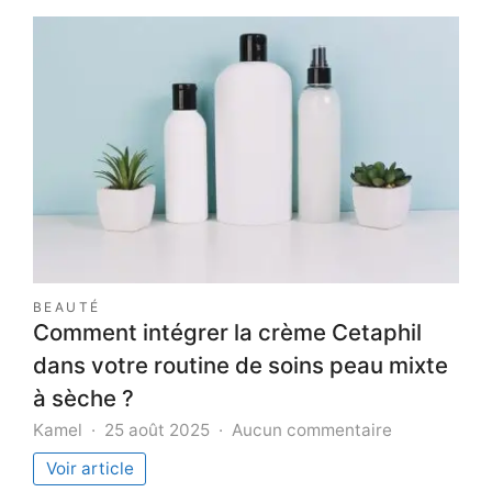
:
une
méthode
innovante
pour
apaiser
les
douleurs
musculaires
chroniques
BEAUTÉ
Comment intégrer la crème Cetaphil
dans votre routine de soins peau mixte
à sèche ?
sur
Kamel
25 août 2025
Aucun commentaire
Comment
Voir article
intégrer