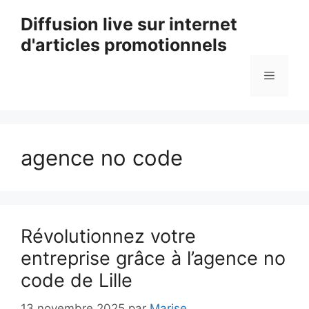
Aller
Diffusion live sur internet
au
d'articles promotionnels
contenu
Menu
agence no code
Révolutionnez votre
entreprise grâce à l’agence no
code de Lille
13 novembre 2025
par
Marise