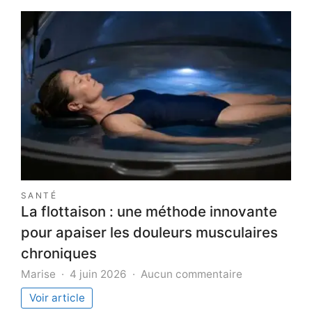
SANTÉ
La flottaison : une méthode innovante
pour apaiser les douleurs musculaires
chroniques
sur
Marise
4 juin 2026
Aucun commentaire
La
Voir article
flottaison