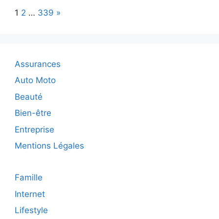
la
Page:
Next
1
2
…
339
»
crème
Cetaphil
dans
votre
routine
Assurances
de
soins
Auto Moto
peau
Beauté
mixte
à
Bien-être
sèche
Entreprise
?
Mentions Légales
Famille
Internet
Lifestyle