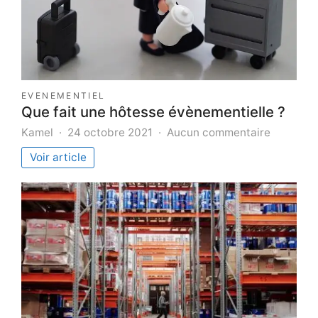
EVENEMENTIEL
Que fait une hôtesse évènementielle ?
sur
Kamel
24 octobre 2021
Aucun commentaire
Que
Voir article
fait
une
hôtesse
évènemen
?