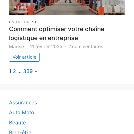
ENTREPRISE
Comment optimiser votre chaîne
logistique en entreprise
sur
Marise
11 février 2025
2 commentaires
Comment
Voir article
optimiser
votre
Page:
Next
1
2
…
339
»
chaîne
logistique
en
entreprise
Assurances
Auto Moto
Beauté
Bien-être