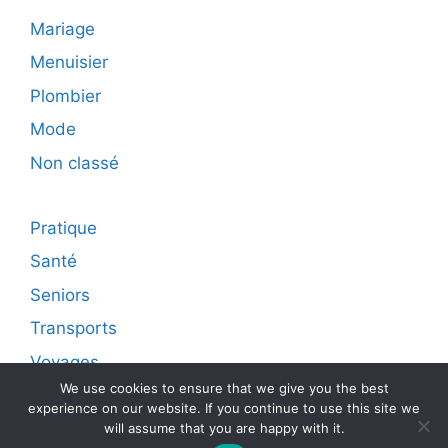
Mariage
Menuisier
Plombier
Mode
Non classé
Pratique
Santé
Seniors
Transports
Voyages
We use cookies to ensure that we give you the best
experience on our website. If you continue to use this site we
will assume that you are happy with it.
© 2026 Diffusion live sur internet d'articles