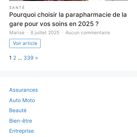
SANTÉ
Pourquoi choisir la parapharmacie de la
gare pour vos soins en 2025 ?
sur
Marise
8 juillet 2025
Aucun commentaire
Pourquoi
Voir article
choisir
la
Page:
Next
1
2
…
339
»
parapharma
de
la
gare
pour
Assurances
vos
soins
Auto Moto
en
Beauté
2025
?
Bien-être
Entreprise