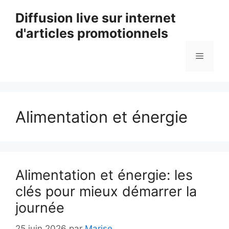
Aller
Diffusion live sur internet
au
d'articles promotionnels
contenu
Menu
Alimentation et énergie
Alimentation et énergie: les
clés pour mieux démarrer la
journée
25 juin 2026
par
Marise