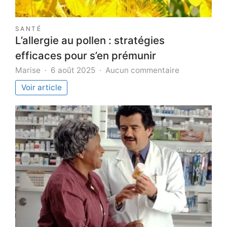
SANTÉ
L’allergie au pollen : stratégies
efficaces pour s’en prémunir
sur
Marise
6 août 2025
Aucun commentaire
L’allergie
Voir article
au
pollen
:
stratégies
efficaces
pour
s’en
prémunir