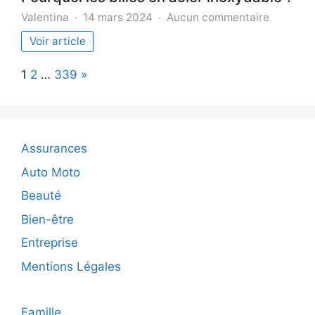
sur
Valentina
14 mars 2024
Aucun commentaire
Pourquoi
Voir article
les
billes
Page:
Next
1
2
…
339
»
en
acier
inoxydab
Assurances
Auto Moto
Beauté
Bien-être
Entreprise
Mentions Légales
Famille