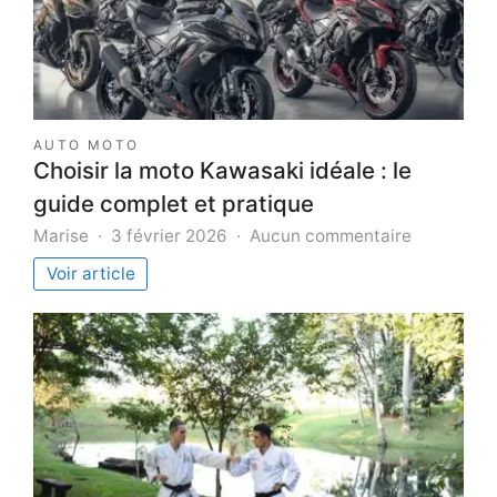
AUTO MOTO
Choisir la moto Kawasaki idéale : le
guide complet et pratique
sur
Marise
3 février 2026
Aucun commentaire
Choisir
Voir article
la
moto
Kawasaki
idéale
:
le
guide
complet
et