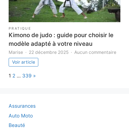
pratique
PRATIQUE
Kimono de judo : guide pour choisir le
modèle adapté à votre niveau
sur
Marise
22 décembre 2025
Aucun commentaire
Kimo
Voir article
de
judo
Page:
Next
1
2
…
339
»
:
guide
pour
choisi
le
Assurances
modèl
adapt
Auto Moto
à
Beauté
votre