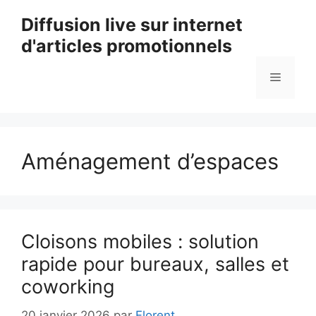
Aller
Diffusion live sur internet
au
d'articles promotionnels
contenu
Menu
Aménagement d’espaces
Cloisons mobiles : solution
rapide pour bureaux, salles et
coworking
20 janvier 2026
par
Florent