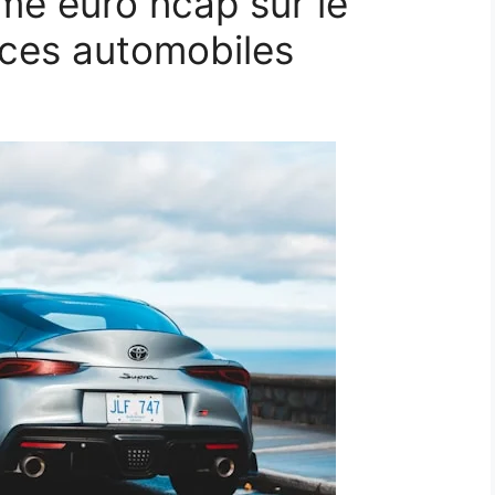
rme euro ncap sur le
nces automobiles