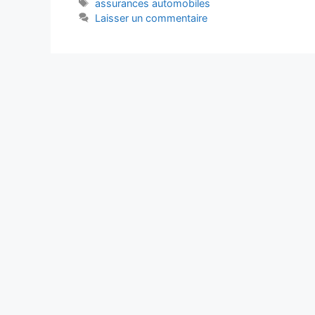
Étiquettes
assurances automobiles
Laisser un commentaire