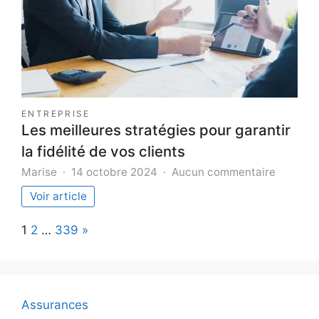
manq
cette
anné
ENTREPRISE
Les meilleures stratégies pour garantir
la fidélité de vos clients
sur
Marise
14 octobre 2024
Aucun commentaire
Les
Voir article
meilleur
stratégi
Page:
Next
1
2
…
339
»
pour
garantir
la
fidélité
de
Assurances
vos