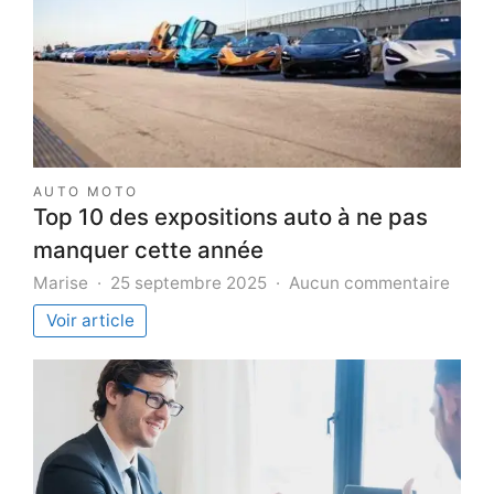
AUTO MOTO
Top 10 des expositions auto à ne pas
manquer cette année
sur
Marise
25 septembre 2025
Aucun commentaire
Top
Voir article
10
des
expos
auto
à
ne
pas