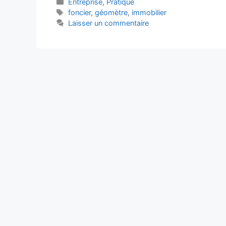
Catégories
Entreprise
,
Pratique
Étiquettes
foncier
,
géomètre
,
immobilier
Laisser un commentaire